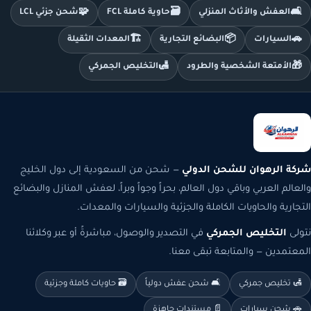
🧩
🗃️
🛋️
العفش والأثاث المنزلي
حاوية كاملة FCL
شحن جزئي LCL
🏗️
📦
🚗
السيارات
البضائع التجارية
المعدات الثقيلة
🛃
🎁
الأمتعة الشخصية والطرود
التخليص الجمركي
شركة الرهوان للشحن الدولي
— شحن من السعودية إلى دول الخليج
والعالم العربي وباقي دول العالم، بحراً وجواً وبراً، لعفش المنازل والبضائع
التجارية والحاويات الكاملة والجزئية والسيارات والمعدات.
نتولى
التخليص الجمركي
في التصدير والوصول، مباشرةً أو عبر وكلائنا
المعتمدين — والمتابعة تبقى معنا.
🛃 تخليص جمركي
🛋️ شحن عفش دولياً
🗃️ حاويات كاملة وجزئية
🚗 شحن سيارات
📄 مستندات جاهزة