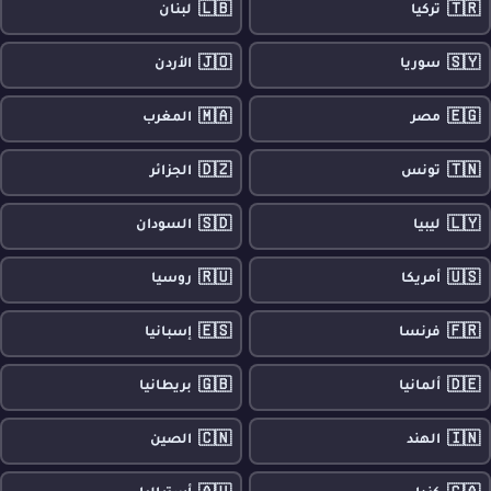
🇱🇧
🇹🇷
تركيا
لبنان
🇯🇴
🇸🇾
سوريا
الأردن
🇲🇦
🇪🇬
مصر
المغرب
🇩🇿
🇹🇳
تونس
الجزائر
🇸🇩
🇱🇾
ليبيا
السودان
🇷🇺
🇺🇸
أمريكا
روسيا
🇪🇸
🇫🇷
فرنسا
إسبانيا
🇬🇧
🇩🇪
ألمانيا
بريطانيا
🇨🇳
🇮🇳
الهند
الصين