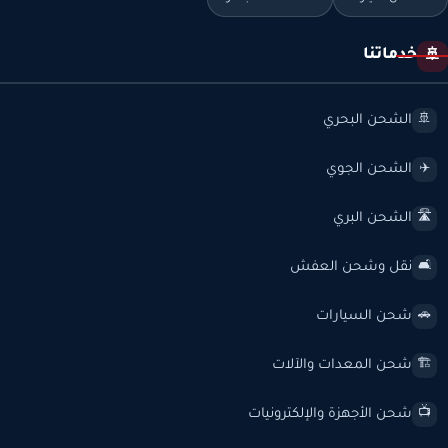
خدماتنا
🚢
الشحن البحري
🚢
الشحن الجوي
✈️
الشحن البري
🛣️
نقل وشحن العفش
🛋️
شحن السيارات
🚗
شحن المعدات والآلات
🏗️
شحن الأجهزة والإلكترونيات
📺