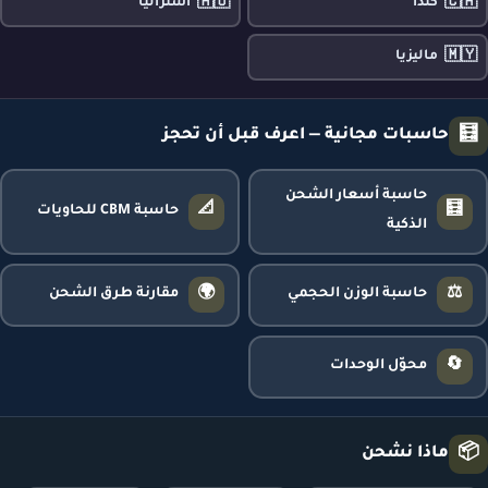
🇦🇺
🇨🇦
كندا
أستراليا
🇲🇾
ماليزيا
🧮
حاسبات مجانية — اعرف قبل أن تحجز
حاسبة أسعار الشحن
📐
🧮
حاسبة CBM للحاويات
الذكية
🌍
⚖️
حاسبة الوزن الحجمي
مقارنة طرق الشحن
🔄
محوّل الوحدات
📦
ماذا نشحن