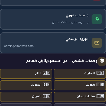
واتساب فوري
رد سريع خلال ساعات العمل
البريد الرسمي
admin@alrahwan.com
🌍
وجهات الشحن — من السعودية إلى العالم
🇶🇦
🇦🇪
الإمارات
قطر
🇧🇭
🇰🇼
الكويت
البحرين
🇮🇶
🇴🇲
سلطنة عمان
العراق