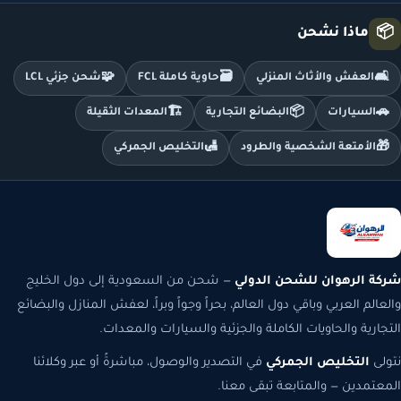
📦
ماذا نشحن
🧩
🗃️
🛋️
العفش والأثاث المنزلي
حاوية كاملة FCL
شحن جزئي LCL
🏗️
📦
🚗
السيارات
البضائع التجارية
المعدات الثقيلة
🛃
🎁
الأمتعة الشخصية والطرود
التخليص الجمركي
شركة الرهوان للشحن الدولي
— شحن من السعودية إلى دول الخليج
والعالم العربي وباقي دول العالم، بحراً وجواً وبراً، لعفش المنازل والبضائع
التجارية والحاويات الكاملة والجزئية والسيارات والمعدات.
نتولى
التخليص الجمركي
في التصدير والوصول، مباشرةً أو عبر وكلائنا
المعتمدين — والمتابعة تبقى معنا.