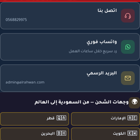
اتصل بنا
0568829975
واتساب فوري
رد سريع خلال ساعات العمل
البريد الرسمي
admin@alrahwan.com
🌍
وجهات الشحن — من السعودية إلى العالم
🇶🇦
🇦🇪
الإمارات
قطر
🇧🇭
🇰🇼
الكويت
البحرين