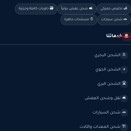
🛃 تخليص جمركي
🛋️ شحن عفش دولياً
🗃️ حاويات كاملة وجزئية
🚗 شحن سيارات
📄 مستندات جاهزة
خدماتنا
🚢
الشحن البحري
🚢
الشحن الجوي
✈️
الشحن البري
🛣️
نقل وشحن العفش
🛋️
شحن السيارات
🚗
شحن المعدات والآلات
🏗️