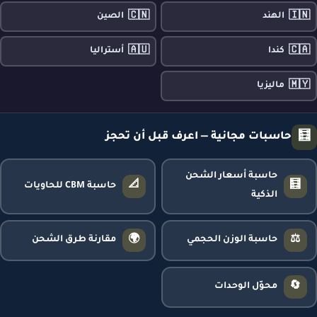
🇨🇳
🇮🇳
الهند
الصين
🇦🇺
🇨🇦
كندا
أستراليا
🇲🇾
ماليزيا
🧮
حاسبات مجانية — اعرف قبل أن تحجز
حاسبة أسعار الشحن
📐
🧮
حاسبة CBM للحاويات
الذكية
🌍
⚖️
حاسبة الوزن الحجمي
مقارنة طرق الشحن
🔄
محوّل الوحدات