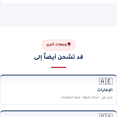
🌍 وجهات أخرى
قد تشحن أيضاً إلى
🇦🇪
الإمارات
جبل علي · ميناء خليفة · منفذ البطحاء