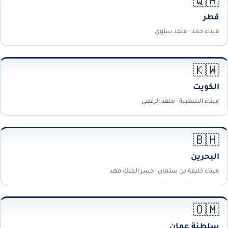
🇶🇦
قطر
ميناء حمد · منفذ سلوى
🇰🇼
الكويت
ميناء الشعيبة · منفذ الرقعي
🇧🇭
البحرين
ميناء خليفة بن سلمان · جسر الملك فهد
🇴🇲
سلطنة عمان