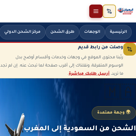
خطَّ إلى المحتوى
الرئيسية
الوجهات
طرق الشحن
مركز الشحن الدولي
وصلت من رابط قديم
رتّبنا محتوى الموقع في وجهات وخدمات وأقسام أوضح بدل
الوسوم المتفرقة، ونقلناك إلى أقرب صفحة لما تبحث عنه. إن لم تجد
ما تريد،
أرسل طلبك مباشرة
.
🇲🇦
🌍 وجهة معتمدة
الشحن من السعودية إلى المغرب