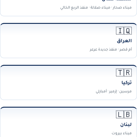
ميناء صحار · ميناء صلالة · منفذ الربع الخالي
🇮🇶
العراق
أم قصر · منفذ جديدة عرعر
🇹🇷
تركيا
مرسين · إزمير · أمبارلي
🇱🇧
لبنان
ميناء بيروت