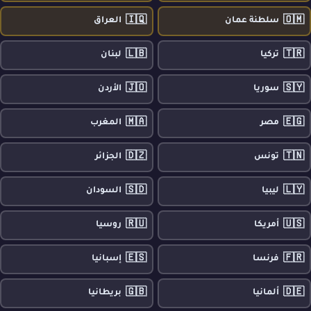
🇮🇶
🇴🇲
سلطنة عمان
العراق
🇱🇧
🇹🇷
تركيا
لبنان
🇯🇴
🇸🇾
سوريا
الأردن
🇲🇦
🇪🇬
مصر
المغرب
🇩🇿
🇹🇳
تونس
الجزائر
🇸🇩
🇱🇾
ليبيا
السودان
🇷🇺
🇺🇸
أمريكا
روسيا
🇪🇸
🇫🇷
فرنسا
إسبانيا
🇬🇧
🇩🇪
ألمانيا
بريطانيا