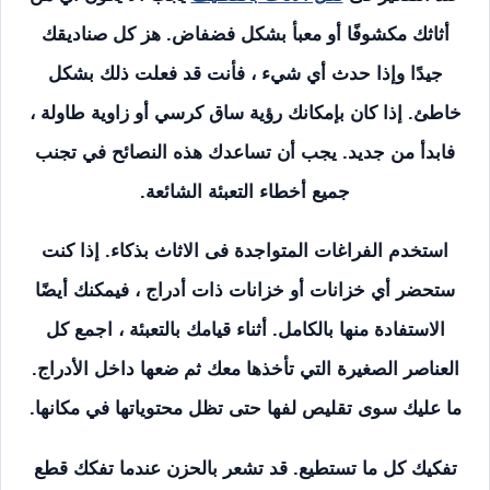
أثاثك مكشوفًا أو معبأ بشكل فضفاض. هز كل صناديقك
جيدًا وإذا حدث أي شيء ، فأنت قد فعلت ذلك بشكل
خاطئ. إذا كان بإمكانك رؤية ساق كرسي أو زاوية طاولة ،
فابدأ من جديد. يجب أن تساعدك هذه النصائح في تجنب
جميع أخطاء التعبئة الشائعة.
استخدم الفراغات المتواجدة فى الاثاث بذكاء. إذا كنت
ستحضر أي خزانات أو خزانات ذات أدراج ، فيمكنك أيضًا
الاستفادة منها بالكامل. أثناء قيامك بالتعبئة ، اجمع كل
العناصر الصغيرة التي تأخذها معك ثم ضعها داخل الأدراج.
ما عليك سوى تقليص لفها حتى تظل محتوياتها في مكانها.
تفكيك كل ما تستطيع. قد تشعر بالحزن عندما تفكك قطع