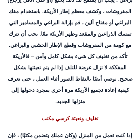
براغي . يجب أن يسمح لك ذلك بخلع (أو على الأقل إرجاع)
المفروشات ، وكشف معظم إطار الأريكة. باستخدام مفك
البراغي أو مفتاح ألين ، قم بإزالة البراغي والمسامير التي
تمسك الذراعين والمقعد وظهر الأريكة معًا. يجب أن تترك
مع كومة من المفروشات وقطع الإطار الخشبي والبراغي.
تأكد من تغليف كل شيء بشكل كامل وآمن – فالأريكة
المفككة لا تزال عرضة للتلف إذا لم يتم تعبئتها بشكل
صحيح. نوصي أيضًا بالتقاط الصور أثناء العمل ، حتى تعرف
كيفية إعادة تجميع الأريكة مرة أخرى بمجرد دخولها إلى
منزلها الجديد.
تغليف وتعبئة كرسي مكتب
إذا كنت تعمل من المنزل (وكان عملك يتضمن مكتبًا) ، فإن