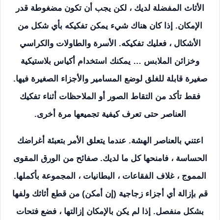
الأثاث المفضلة لديك ، لكن يجب أن تكون مضغوطة قدر
الإمكان. إذا كان هناك شيء يمكن تفكيكه بأي شكل من
الأشكال ، فعليك تفكيكه. الأسرة والطاولات والكراسي
وخزائن الملابس … يمكنك استخدام أكياس بلاستيكية
صغيرة قابلة للغلق لوضع المسامير والأجزاء الصغيرة فيها.
فقط تأكد من التقاط الصور أو الملاحظات أثناء تفكيك
العناصر حتى تعرف كيفية تجميعها مرة أخرى.
اعتني بالعناصر الهشة. عندما يتعلق الأمر بتعبئة أغراضك
الحساسة ، فامنحها كل ما لديك. صفائح من الورق المقوى
المموج ، غلاف الفقاعات ، البطانيات ، المجموعة بأكملها.
قم بإزالة أي أجزاء زجاجية (إن أمكن) من قطع أثاثك ولفها
بشكل منفصل. إذا لم يكن بالإمكان إزالتها ، فضع فتحات