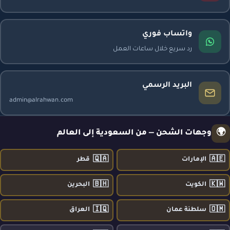
واتساب فوري
رد سريع خلال ساعات العمل
البريد الرسمي
admin@alrahwan.com
🌍
وجهات الشحن — من السعودية إلى العالم
🇶🇦
🇦🇪
الإمارات
قطر
🇧🇭
🇰🇼
الكويت
البحرين
🇮🇶
🇴🇲
سلطنة عمان
العراق