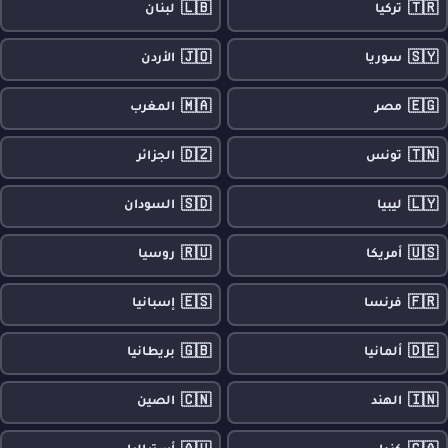
🇱🇧
🇹🇷
تركيا
لبنان
🇯🇴
🇸🇾
سوريا
الأردن
🇲🇦
🇪🇬
مصر
المغرب
🇩🇿
🇹🇳
تونس
الجزائر
🇸🇩
🇱🇾
ليبيا
السودان
🇷🇺
🇺🇸
أمريكا
روسيا
🇪🇸
🇫🇷
فرنسا
إسبانيا
🇬🇧
🇩🇪
ألمانيا
بريطانيا
🇨🇳
🇮🇳
الهند
الصين