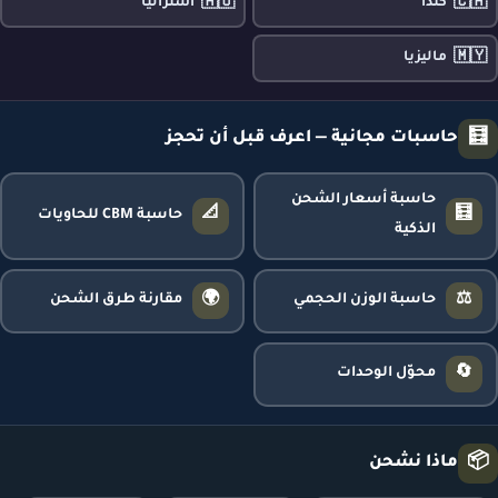
🇦🇺
🇨🇦
كندا
أستراليا
🇲🇾
ماليزيا
🧮
حاسبات مجانية — اعرف قبل أن تحجز
حاسبة أسعار الشحن
📐
🧮
حاسبة CBM للحاويات
الذكية
🌍
⚖️
حاسبة الوزن الحجمي
مقارنة طرق الشحن
🔄
محوّل الوحدات
📦
ماذا نشحن