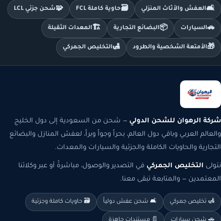
🧩
🗃️
🛋️
العفش والأثاث المنزلي
حاوية كاملة FCL
شحن جزئي LCL
🏗️
📦
🚗
السيارات
البضائع التجارية
المعدات الثقيلة
🛃
🎁
الأمتعة الشخصية والطرود
التخليص الجمركي
شركة الرهوان للشحن الدولي
— شحن من السعودية إلى دول الخليج
والعالم العربي وباقي دول العالم، بحراً وجواً وبراً، لعفش المنازل والبضائع
التجارية والحاويات الكاملة والجزئية والسيارات والمعدات.
نتولى
التخليص الجمركي
في التصدير والوصول، مباشرةً أو عبر وكلائنا
المعتمدين — والمتابعة تبقى معنا.
🛃 تخليص جمركي
🛋️ شحن عفش دولياً
🗃️ حاويات كاملة وجزئية
🚗 شحن سيارات
📄 مستندات جاهزة