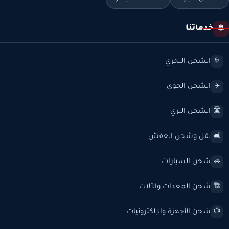
خدماتنا
🚢
الشحن البحري
🚢
الشحن الجوي
✈️
الشحن البري
🛣️
نقل وشحن العفش
🛋️
شحن السيارات
🚗
شحن المعدات والآلات
🏗️
شحن الأجهزة والإلكترونيات
📺