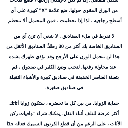
بشكل منفصل. إذا لم يكن بالإمكان إزالتها ، فضع فتحات
من الورق المقوى حولها. ضع علامة “X” كبيرة على أي
أسطح زجاجية ، لذا إذا تحطمت ، فمن المحتمل ألا تتحطم.
لا تفرط في ملء الصناديق . لا ينبغي أن تزن أي من
الصناديق الخاصة بك أكثر من 30 رطلاً. الصناديق الأثقل من
هذا لن تتحمل الوزن على الأرجح وقد تؤذي ظهرك بشدة
عند محاولة رفعها. لتجنب وضع الكثير في صندوق ، قم
بتعبئة العناصر الخفيفة في صناديق كبيرة والأشياء الثقيلة
في صناديق صغيرة.
حماية الزوايا. من بين كل ما تحضره ، ستكون زوايا أثاثك
أكثر عرضة للتلف أثناء النقل. يمكنك شراء “واقيات ركن
الأثاث ، على الرغم من أن قطع الكرتون السميك فعالة جدًا