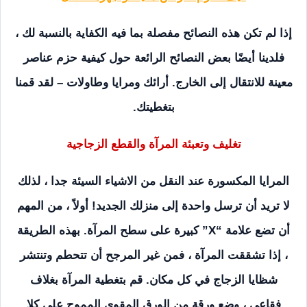
إذا لم تكن هذه النصائح مفصلة بما فيه الكفاية بالنسبة لك ،
فلدينا أيضًا بعض النصائح الرائعة حول كيفية حزم عناصر
معينة للانتقال إلى الخارج. أرائك ومرايا وطاولات – لقد قمنا
بتغطيتك.
تغليف وتعبئة المرآة والقطع الزجاجية
المرايا المكسورة عند النقل من الاشياء السيئة جدا ، لذلك
لا تريد أن ترسل واحدة إلى منزلك الجديد! أولاً ، من المهم
أن تضع علامة “X” كبيرة على سطح المرآة. بهذه الطريقة
، إذا تشققت المرآة ، فمن غير المرجح أن تتحطم وتنتشر
شظايا الزجاج في كل مكان. قم بتغطية المرآة بغلاف
فقاعي ، وضع ورقة من الورق المقوى المموج على كلا