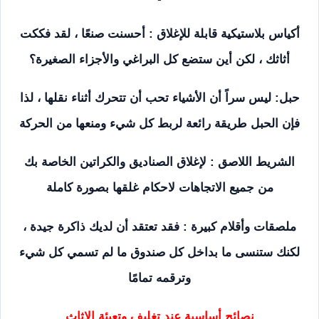
أكياس بلاستيكية قابلة للإغلاق : أحسنت صنعًا ، لقد فككت
أثاثك ، لكن أين ستضع كل البراغي والأجزاء الصغيرة؟
حبل: ليس سراً أن الأشياء تحب أن تتحرك أثناء نقلها ، لذا
فإن الحبل طريقة رائعة لربط كل شيء ومنعها من الحركة
الشريط اللاصق : لإغلاق الصناديق والكراتين الخاصة بك
من جميع الاتجاهات لاحكام غلقها بصورة كاملة
ملصقات وأقلام كبيرة : فقد تعتقد أن لديك ذاكرة جيدة ،
لكنك ستنسى ما بداخل كل صندوق ما لم تسمي كل شيء
وترقمه تمامًا
نصائح أساسية عند تغليف وتعبئة الاثاث