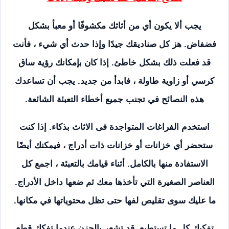
يجب ألا يكون أي من أثاثك مكشوفًا أو معبأ بشكل
فضفاض. هز كل صناديقك جيدًا وإذا حدث أي شيء ، فأنت
قد فعلت ذلك بشكل خاطئ. إذا كان بإمكانك رؤية ساق
كرسي أو زاوية طاولة ، فابدأ من جديد. يجب أن تساعدك
هذه النصائح في تجنب جميع أخطاء التعبئة الشائعة.
استخدم الفراغات المتواجدة فى الاثاث بذكاء. إذا كنت
ستحضر أي خزانات أو خزانات ذات أدراج ، فيمكنك أيضًا
الاستفادة منها بالكامل. أثناء قيامك بالتعبئة ، اجمع كل
العناصر الصغيرة التي تأخذها معك ثم ضعها داخل الأدراج.
ما عليك سوى تقليص لفها حتى تظل محتوياتها في مكانها.
تفكيك كل ما تستطيع. قد تشعر بالحزن عندما تفكك قطع