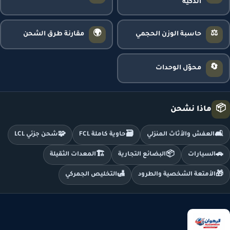
الذكية
🌍
⚖️
حاسبة الوزن الحجمي
مقارنة طرق الشحن
🔄
محوّل الوحدات
📦
ماذا نشحن
🧩
🗃️
🛋️
العفش والأثاث المنزلي
حاوية كاملة FCL
شحن جزئي LCL
🏗️
📦
🚗
السيارات
البضائع التجارية
المعدات الثقيلة
🛃
🎁
الأمتعة الشخصية والطرود
التخليص الجمركي