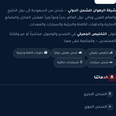
شركة الرهوان للشحن الدولي
— شحن من السعودية إلى دول الخليج
والعالم العربي وباقي دول العالم، بحراً وجواً وبراً، لعفش المنازل والبضائع
التجارية والحاويات الكاملة والجزئية والسيارات والمعدات.
نتولى
التخليص الجمركي
في التصدير والوصول، مباشرةً أو عبر وكلائنا
المعتمدين — والمتابعة تبقى معنا.
🛃 تخليص جمركي
🛋️ شحن عفش دولياً
🗃️ حاويات كاملة وجزئية
🚗 شحن سيارات
📄 مستندات جاهزة
خدماتنا
🚢
الشحن البحري
🚢
الشحن الجوي
✈️