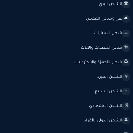
الشحن البري
🛣️
نقل وشحن العفش
🛋️
شحن السيارات
🚗
شحن المعدات والآلات
🏗️
شحن الأجهزة والإلكترونيات
📺
الشحن المبرد
❄️
الشحن السريع
⚡
الشحن الاقتصادي
💰
الشحن الدولي للأفراد
👤