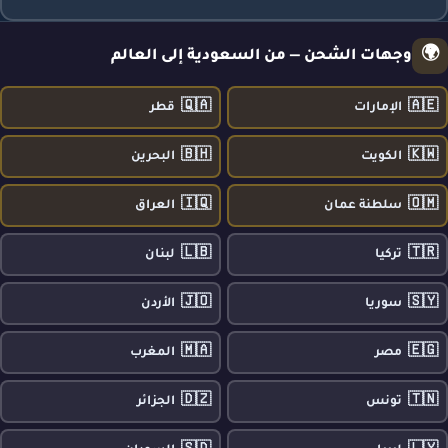
🌍
وجهات الشحن — من السعودية إلى العالم
🇶🇦
🇦🇪
الإمارات
قطر
🇧🇭
🇰🇼
الكويت
البحرين
🇮🇶
🇴🇲
سلطنة عمان
العراق
🇱🇧
🇹🇷
تركيا
لبنان
🇯🇴
🇸🇾
سوريا
الأردن
🇲🇦
🇪🇬
مصر
المغرب
🇩🇿
🇹🇳
تونس
الجزائر