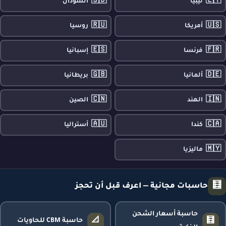
🇸🇩
🇱🇾
ليبيا
السودان
🇷🇺
🇺🇸
أمريكا
روسيا
🇪🇸
🇫🇷
فرنسا
إسبانيا
🇬🇧
🇩🇪
ألمانيا
بريطانيا
🇨🇳
🇮🇳
الهند
الصين
🇦🇺
🇨🇦
كندا
أستراليا
🇲🇾
ماليزيا
🧮
حاسبات مجانية — اعرف قبل أن تحجز
حاسبة أسعار الشحن
📐
🧮
حاسبة CBM للحاويات