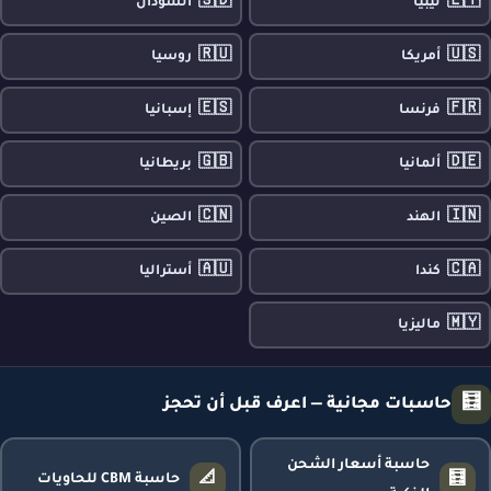
🇸🇩
🇱🇾
ليبيا
السودان
🇷🇺
🇺🇸
أمريكا
روسيا
🇪🇸
🇫🇷
فرنسا
إسبانيا
🇬🇧
🇩🇪
ألمانيا
بريطانيا
🇨🇳
🇮🇳
الهند
الصين
🇦🇺
🇨🇦
كندا
أستراليا
🇲🇾
ماليزيا
🧮
حاسبات مجانية — اعرف قبل أن تحجز
حاسبة أسعار الشحن
📐
🧮
حاسبة CBM للحاويات