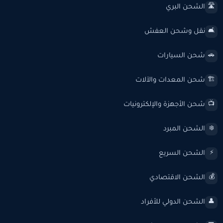
الشحن البري
🛣️
نقل وشحن العفش
🛋️
شحن السيارات
🚗
شحن المعدات والآلات
🏗️
شحن الأجهزة والإلكترونيات
📺
الشحن المبرد
❄️
الشحن السريع
⚡
الشحن الاقتصادي
💰
الشحن الدولي للأفراد
👤