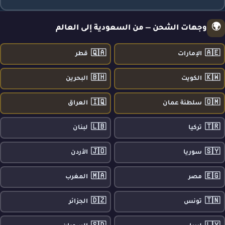
🌍
وجهات الشحن — من السعودية إلى العالم
🇶🇦
🇦🇪
الإمارات
قطر
🇧🇭
🇰🇼
الكويت
البحرين
🇮🇶
🇴🇲
سلطنة عمان
العراق
🇱🇧
🇹🇷
تركيا
لبنان
🇯🇴
🇸🇾
سوريا
الأردن
🇲🇦
🇪🇬
مصر
المغرب
🇩🇿
🇹🇳
تونس
الجزائر