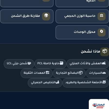
الذكية
🌍
⚖️
حاسبة الوزن الحجمي
مقارنة طرق الشحن
🔄
محوّل الوحدات
📦
ماذا نشحن
🧩
🗃️
🛋️
العفش والأثاث المنزلي
حاوية كاملة FCL
شحن جزئي LCL
🏗️
📦
🚗
السيارات
البضائع التجارية
المعدات الثقيلة
🛃
🎁
الأمتعة الشخصية والطرود
التخليص الجمركي