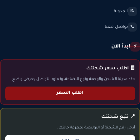
المدونة
📝
تواصل معنا
📞
ابدأ الآن
⚡
🧾 اطلب سعر شحنتك
حدّد مدينة الشحن والوجهة ونوع البضاعة، ونعاود التواصل بعرض واضح.
اطلب السعر
📍 تتبع شحنتك
أدخل رقم الشحنة أو البوليصة لمعرفة حالتها.