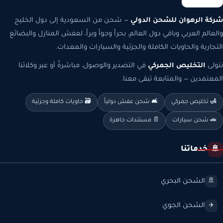
شركة الرهوان للشحن الدولي
— شحن من السعودية إلى دول الخليج
والعالم العربي وباقي دول العالم، بحراً وجواً وبراً، لعفش المنازل والبضائع
التجارية والحاويات الكاملة والجزئية والسيارات والمعدات.
نتولى
التخليص الجمركي
في التصدير والوصول، مباشرةً أو عبر وكلائنا
المعتمدين — والمتابعة تبقى معنا.
🛃 تخليص جمركي
🛋️ شحن عفش دولياً
🗃️ حاويات كاملة وجزئية
🚗 شحن سيارات
📄 مستندات جاهزة
خدماتنا
🚢
الشحن البحري
🚢
الشحن الجوي
✈️