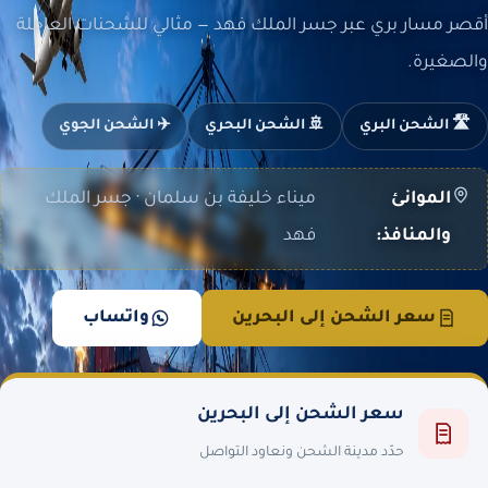
أقصر مسار بري عبر جسر الملك فهد — مثالي للشحنات العاجلة
والصغيرة.
🛣️ الشحن البري
🚢 الشحن البحري
✈️ الشحن الجوي
الموانئ
ميناء خليفة بن سلمان · جسر الملك
والمنافذ:
فهد
سعر الشحن إلى البحرين
واتساب
سعر الشحن إلى البحرين
حدّد مدينة الشحن ونعاود التواصل