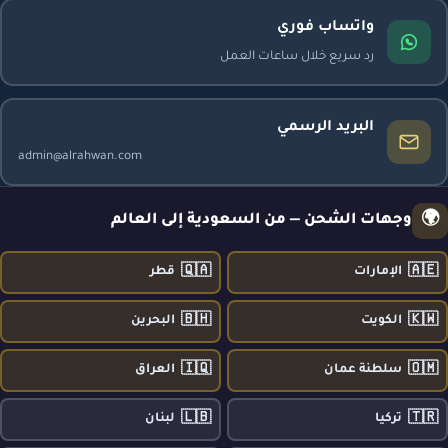
واتساب فوري
رد سريع خلال ساعات العمل
البريد الرسمي
admin@alrahwan.com
🌍
وجهات الشحن — من السعودية إلى العالم
🇶🇦
🇦🇪
الإمارات
قطر
🇧🇭
🇰🇼
الكويت
البحرين
🇮🇶
🇴🇲
سلطنة عمان
العراق
🇱🇧
🇹🇷
تركيا
لبنان