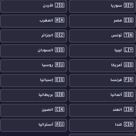
🇯🇴
🇸🇾
سوريا
الأردن
🇲🇦
🇪🇬
مصر
المغرب
🇩🇿
🇹🇳
تونس
الجزائر
🇸🇩
🇱🇾
ليبيا
السودان
🇷🇺
🇺🇸
أمريكا
روسيا
🇪🇸
🇫🇷
فرنسا
إسبانيا
🇬🇧
🇩🇪
ألمانيا
بريطانيا
🇨🇳
🇮🇳
الهند
الصين
🇦🇺
🇨🇦
كندا
أستراليا