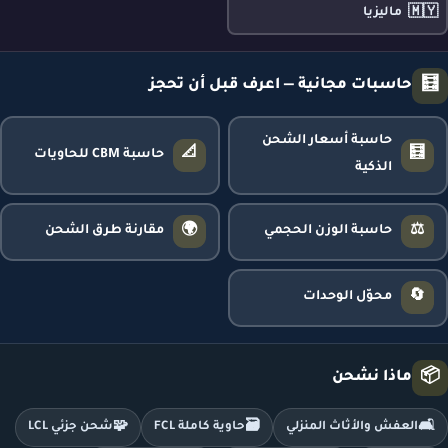
🇲🇾
ماليزيا
🧮
حاسبات مجانية — اعرف قبل أن تحجز
حاسبة أسعار الشحن
📐
🧮
حاسبة CBM للحاويات
الذكية
🌍
⚖️
حاسبة الوزن الحجمي
مقارنة طرق الشحن
🔄
محوّل الوحدات
📦
ماذا نشحن
🧩
🗃️
🛋️
العفش والأثاث المنزلي
حاوية كاملة FCL
شحن جزئي LCL