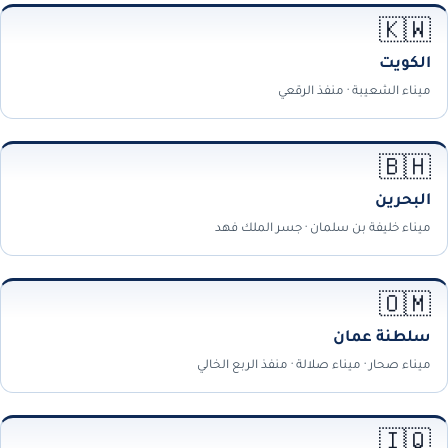
🇰🇼
الكويت
ميناء الشعيبة · منفذ الرقعي
🇧🇭
البحرين
ميناء خليفة بن سلمان · جسر الملك فهد
🇴🇲
سلطنة عمان
ميناء صحار · ميناء صلالة · منفذ الربع الخالي
🇮🇶