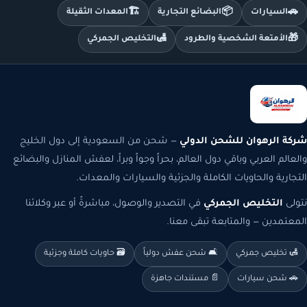
🏗️
📦
🚗
السيارات
البضائع التجارية
المعدات الثقيلة
🛃
🎁
الأمتعة الشخصية والطرود
التخليص الجمركي
شركة الرهوان للشحن الدولي
— شحن من السعودية إلى دول الخليج
والعالم العربي وباقي دول العالم، بحراً وجواً وبراً، لعفش المنازل والبضائع
التجارية والحاويات الكاملة والجزئية والسيارات والمعدات.
نتولى
التخليص الجمركي
في التصدير والوصول، مباشرةً أو عبر وكلائنا
المعتمدين — والمتابعة تبقى معنا.
🛃 تخليص جمركي
🛋️ شحن عفش دولياً
🗃️ حاويات كاملة وجزئية
🚗 شحن سيارات
📄 مستندات جاهزة