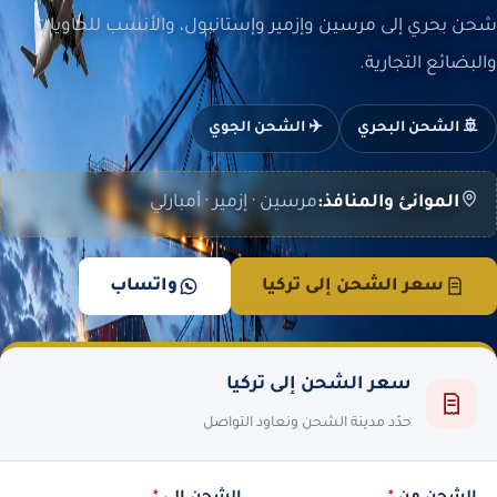
شحن بحري إلى مرسين وإزمير وإستانبول، والأنسب للحاويات
والبضائع التجارية.
🚢 الشحن البحري
✈️ الشحن الجوي
الموانئ والمنافذ:
مرسين · إزمير · أمبارلي
سعر الشحن إلى تركيا
واتساب
سعر الشحن إلى تركيا
حدّد مدينة الشحن ونعاود التواصل