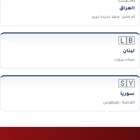
العراق
أم قصر · منفذ جديدة عرعر
🇱🇧
لبنان
ميناء بيروت
🇸🇾
سوريا
اللاذقية · طرطوس