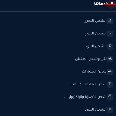
خدماتنا
🚢
الشحن البحري
🚢
الشحن الجوي
✈️
الشحن البري
🛣️
نقل وشحن العفش
🛋️
شحن السيارات
🚗
شحن المعدات والآلات
🏗️
شحن الأجهزة والإلكترونيات
📺
الشحن المبرد
❄️