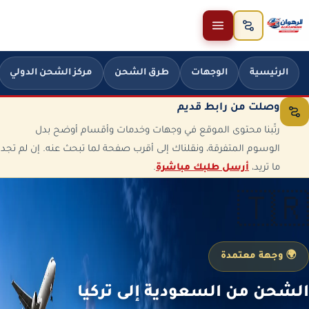
خطَّ إلى المحتوى
الرئيسية
الوجهات
طرق الشحن
مركز الشحن الدولي
وصلت من رابط قديم
رتّبنا محتوى الموقع في وجهات وخدمات وأقسام أوضح بدل
الوسوم المتفرقة، ونقلناك إلى أقرب صفحة لما تبحث عنه. إن لم تجد
ما تريد،
أرسل طلبك مباشرة
.
🇹🇷
🌍 وجهة معتمدة
الشحن من السعودية إلى تركيا