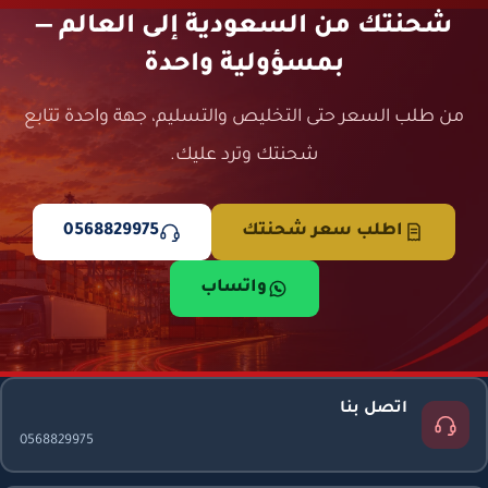
شحنتك من السعودية إلى العالم —
بمسؤولية واحدة
من طلب السعر حتى التخليص والتسليم، جهة واحدة تتابع
شحنتك وترد عليك.
اطلب سعر شحنتك
0568829975
واتساب
اتصل بنا
0568829975