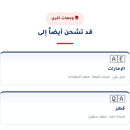
🌍 وجهات أخرى
قد تشحن أيضاً إلى
🇦🇪
الإمارات
جبل علي · ميناء خليفة · منفذ البطحاء
🇶🇦
قطر
ميناء حمد · منفذ سلوى