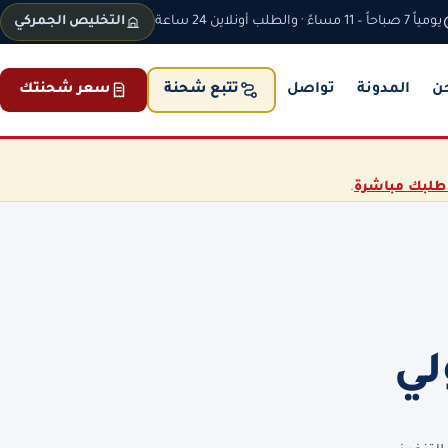
يومياً 7 صباحاً – 11 مساءً · والطلب أونلاين 24 ساعة
التخليص الجمركي
ن
المدونة
تواصل
سعر شحنتك
تتبع شحنة
طلبك مباشرة
.
لي