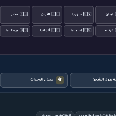
🇪🇬
🇯🇴
🇸🇾
لبنان
سوريا
الأردن
مصر
🇬🇧
🇩🇪
🇪🇸
فرنسا
إسبانيا
ألمانيا
بريطانيا
🔄
نة طرق الشحن
محوّل الوحدات