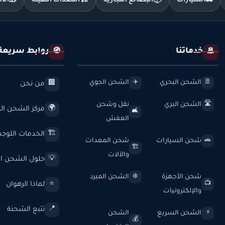
🚗
السيارات
📦
البضائع التجارية
🏗️
المعدات الثقيلة
🎁
الأ
خدماتنا
روابط سريعة
🧭
🚢
الشحن البحري
الشحن الجوي
✈️
🚢
من نحن
🏢
الشحن البري
نقل وشحن
🛣️
مركز الشحن الد
🌍
🛋️
العفش
الخدمات اللوج
🏗️
شحن السيارات
شحن المعدات
🚗
🏗️
والآلات
حلول الشحن ال
💡
شحن الأجهزة
الشحن المبرد
❄️
لماذا الرهوان
⭐
📺
والإلكترونيات
تتبع الشحنة
📍
الشحن السريع
الشحن
⚡
💰