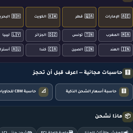
🇧🇭
🇰🇼
🇶🇦
🇦🇪
الإمارات
قطر
الكويت
البحري
🇱🇾
🇩🇿
🇹🇳
🇲🇦
المغرب
تونس
الجزائر
ليبيا
🇦🇺
🇨🇦
🇨🇳
🇮🇳
الهند
الصين
كندا
أسترال
حاسبات مجانية — اعرف قبل أن تحجز
🧮
📐
🧮
حاسبة أسعار الشحن الذكية
حاسبة CBM للحاويات
ماذا نشحن
📦