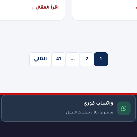
اقرأ المقال
1
2
…
41
التالي
واتساب فوري
رد سريع خلال ساعات العمل