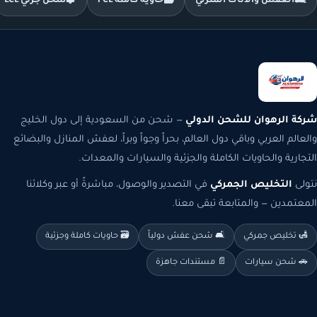
🛋️
العفش والأثاث المنزلي
🗃️
حاوية كاملة FCL
🧩
شحن جزئي LCL
شركة الرهوان للشحن الدولي
— شحن من السعودية إلى دول الخليج
والعالم العربي وباقي دول العالم، بحراً وجواً وبراً، لعفش المنازل والبضائع
التجارية والحاويات الكاملة والجزئية والسيارات والمعدات.
نتولى
التخليص الجمركي
في التصدير والوصول، مباشرةً أو عبر وكلائنا
المعتمدين — والمتابعة تبقى معنا.
🛃 تخليص جمركي
🛋️ شحن عفش دولياً
🗃️ حاويات كاملة وجزئية
🚗 شحن سيارات
📄 مستندات جاهزة