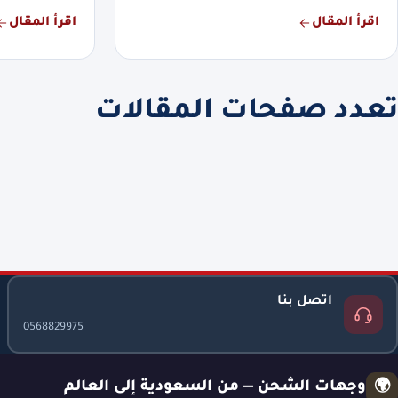
اقرأ المقال
اقرأ المقال
تعدد صفحات المقالات
اتصل بنا
0568829975
وجهات الشحن — من السعودية إلى العالم
🌍