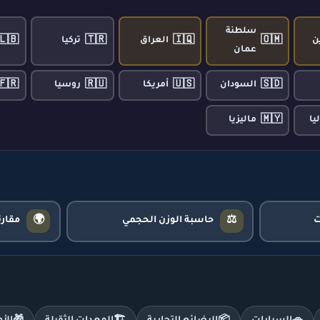
سلطنة
🇱🇧
🇹🇷
🇮🇶
🇴🇲
ن
العراق
تركيا
عمان
🇫🇷
🇷🇺
🇺🇸
🇸🇩
السودان
أمريكا
روسيا
🇲🇾
يا
ماليزيا
🌍
⚖️
حاسبة الوزن الحجمي
مقار