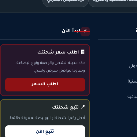
متعة الشخصية والطرود
🛃
التخليص الجمركي
ابدأ الآن
⚡
🧾 اطلب سعر شحنتك
حدّد مدينة الشحن والوجهة ونوع البضاعة،
ولي
ونعاود التواصل بعرض واضح.
ستية
اطلب السعر
ذكية
📍 تتبع شحنتك
أدخل رقم الشحنة أو البوليصة لمعرفة حالتها.
تتبع الآن