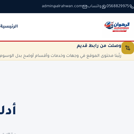
خطَّ إلى المحتوى
0568829975
واتساب
admin@alrahwan.com
الرئيسية
وصلت من رابط قديم
رتّبنا محتوى الموقع في وجهات وخدمات وأقسام أوضح بدل الوسوم الم
أدل