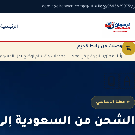
خطَّ إلى المحتوى
0568829975
واتساب
admin@alrahwan.com
الرئيسية
وصلت من رابط قديم
رتّبنا محتوى الموقع في وجهات وخدمات وأقسام أوضح بدل الوسوم الم
🇶🇦
⭐ خطنا الأساسي
الشحن من السعودية إلى