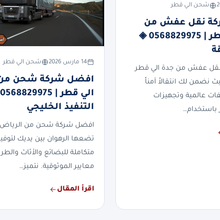
شحن الي قطر
ة نقل عفش من
جدة الي قطر | 0568829975 ◈
ة
14 مارس 2026
شحن الي قطر
قل عفش من جدة الي قطر
افضل شركة شحن من 
ث نضمن لك انتقالاً آمناً
فات عالمية وتجهيزات
التنفيذ الخليجي
 باستخدام…
افضل شركة شحن من الرياض ا
تضعها الرهوان بين يديك لتوفي
متكاملة للبضائع والأثاث والطرو
معايير الموثوقية. نتميز…
اقرأ المقال