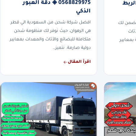
0568829975 ◈ دقة العبور
ءة الربط
الذكي
افضل شركة شحن من السعودية الي قطر
تضمن لك
هي الرهوان، حيث نوفر لك منظومة شحن
أثاث
متكاملة للبضائع والأثاث والمعدات بمعايير
بمعايير
دولية صارمة. نتميز…
اقرأ المقال