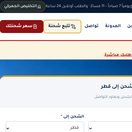
يومياً 7 صباحاً – 11 مساءً · والطلب أونلاين 24 ساعة
التخليص الجمركي
ن
المدونة
تواصل
سعر شحنتك
تتبع شحنة
طلبك مباشرة
.
حن إلى قطر
 الشحن ونعاود التواصل
الشحن إلى
*