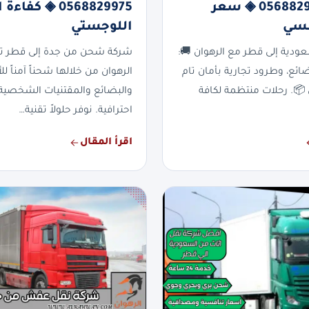
قطر | 0568829975 ◈ سعر
0568829975 ◈ كفا
فسي
اللوجستي
دية إلى قطر مع الرهوان 🚚:
شركة شحن من جدة إلى قطر 
ع، وطرود تجارية بأمان تام
الرهوان من خلالها شحناً آمناً لل
📦. رحلات منتظمة لكافة
والبضائع والمقتنيات الشخصية 
احترافية. نوفر حلولاً تقنية…
اقرأ المقال