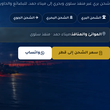
شحن بري عبر منفذ سلوى وبحري إلى ميناء حمد، للبضائع والحاويا
🛣️ الشحن البري
🚢 الشحن البحري
✈️ الشحن الجوي
الموانئ والمنافذ:
ميناء حمد · منفذ سلوى
سعر الشحن إلى قطر
واتساب