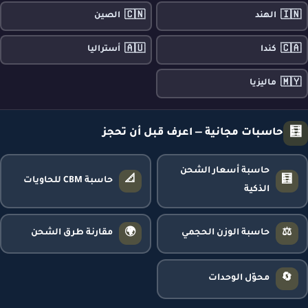
🇨🇳
🇮🇳
الهند
الصين
🇦🇺
🇨🇦
كندا
أستراليا
🇲🇾
ماليزيا
🧮
حاسبات مجانية — اعرف قبل أن تحجز
حاسبة أسعار الشحن
📐
🧮
حاسبة CBM للحاويات
الذكية
🌍
⚖️
حاسبة الوزن الحجمي
مقارنة طرق الشحن
🔄
محوّل الوحدات