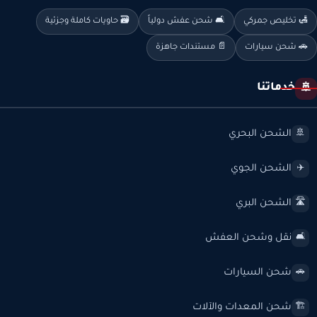
🛃 تخليص جمركي
🛋️ شحن عفش دولياً
🗃️ حاويات كاملة وجزئية
🚗 شحن سيارات
📄 مستندات جاهزة
خدماتنا
🚢
الشحن البحري
🚢
الشحن الجوي
✈️
الشحن البري
🛣️
نقل وشحن العفش
🛋️
شحن السيارات
🚗
شحن المعدات والآلات
🏗️