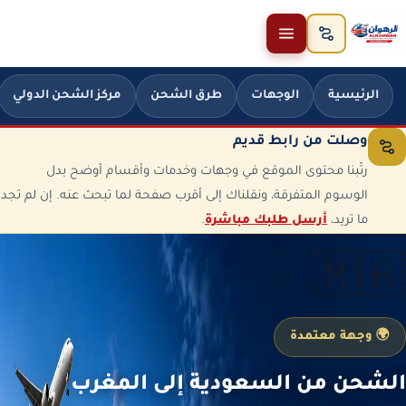
خطَّ إلى المحتوى
الرئيسية
الوجهات
طرق الشحن
مركز الشحن الدولي
وصلت من رابط قديم
رتّبنا محتوى الموقع في وجهات وخدمات وأقسام أوضح بدل
الوسوم المتفرقة، ونقلناك إلى أقرب صفحة لما تبحث عنه. إن لم تجد
ما تريد،
أرسل طلبك مباشرة
.
🇲🇦
🌍 وجهة معتمدة
الشحن من السعودية إلى المغرب