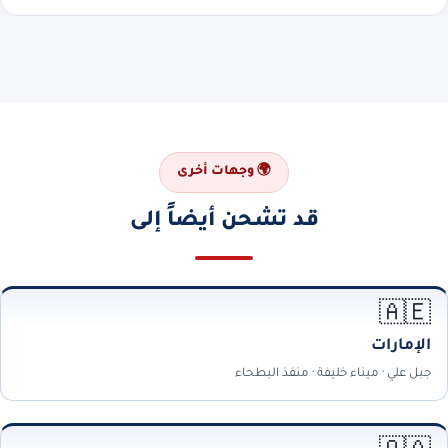
🌍 وجهات أخرى
قد تشحن أيضاً إلى
🇦🇪
الإمارات
جبل علي · ميناء خليفة · منفذ البطحاء