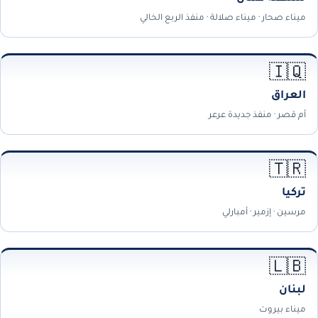
ميناء صحار · ميناء صلالة · منفذ الربع الخالي
🇮🇶
العراق
أم قصر · منفذ جديدة عرعر
🇹🇷
تركيا
مرسين · إزمير · أمبارلي
🇱🇧
لبنان
ميناء بيروت