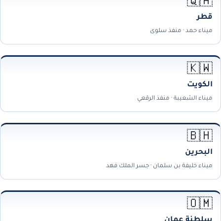
🇶🇦
قطر
ميناء حمد · منفذ سلوى
🇰🇼
الكويت
ميناء الشعيبة · منفذ الرقعي
🇧🇭
البحرين
ميناء خليفة بن سلمان · جسر الملك فهد
🇴🇲
سلطنة عمان