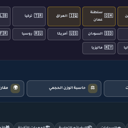
سلطنة
🇱🇧
🇹🇷
🇮🇶
🇴🇲
ن
العراق
تركيا
عمان
🇫🇷
🇷🇺
🇺🇸
🇸🇩
السودان
أمريكا
روسيا
🇲🇾
يا
ماليزيا
🌍
⚖️
حاسبة الوزن الحجمي
مقار