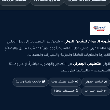
🛋️
العفش والأثاث المنزلي
🗃️
حاوية كاملة FCL
🧩
شحن جزئي LCL
شركة الرهوان للشحن الدولي
— شحن من السعودية إلى دول الخليج
والعالم العربي وباقي دول العالم، بحراً وجواً وبراً، لعفش المنازل والبضائع
التجارية والحاويات الكاملة والجزئية والسيارات والمعدات.
نتولى
التخليص الجمركي
في التصدير والوصول، مباشرةً أو عبر وكلائنا
المعتمدين — والمتابعة تبقى معنا.
🛃 تخليص جمركي
🛋️ شحن عفش دولياً
🗃️ حاويات كاملة وجزئية
🚗 شحن سيارات
📄 مستندات جاهزة