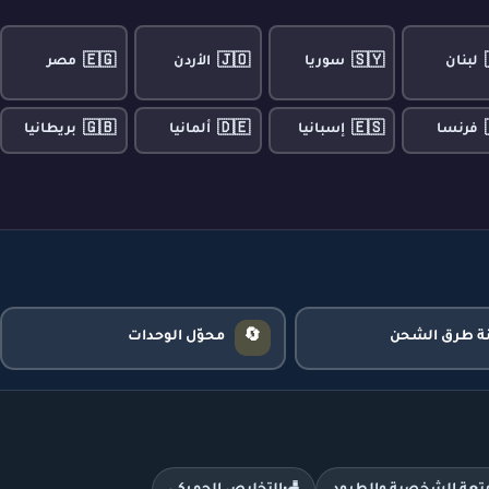
🇪🇬
🇯🇴
🇸🇾
لبنان
سوريا
الأردن
مصر
🇬🇧
🇩🇪
🇪🇸
فرنسا
إسبانيا
ألمانيا
بريطانيا
🔄
نة طرق الشحن
محوّل الوحدات