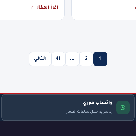
اقرأ المقال
1
2
…
41
التالي
واتساب فوري
رد سريع خلال ساعات العمل