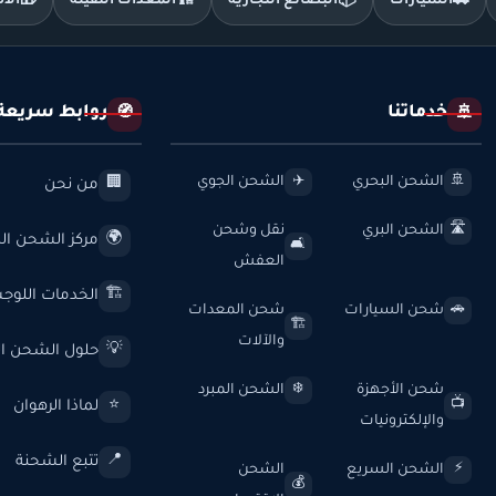
🚗
السيارات
📦
البضائع التجارية
🏗️
المعدات الثقيلة
🎁
الأ
خدماتنا
روابط سريعة
🧭
🚢
الشحن البحري
الشحن الجوي
✈️
🚢
من نحن
🏢
الشحن البري
نقل وشحن
🛣️
مركز الشحن الد
🌍
🛋️
العفش
الخدمات اللوج
🏗️
شحن السيارات
شحن المعدات
🚗
🏗️
والآلات
حلول الشحن ال
💡
شحن الأجهزة
الشحن المبرد
❄️
لماذا الرهوان
⭐
📺
والإلكترونيات
تتبع الشحنة
📍
الشحن السريع
الشحن
⚡
💰