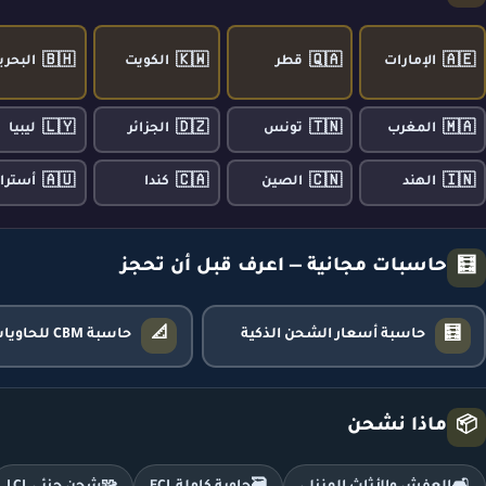
🇧🇭
🇰🇼
🇶🇦
🇦🇪
الإمارات
قطر
الكويت
البحري
🇱🇾
🇩🇿
🇹🇳
🇲🇦
المغرب
تونس
الجزائر
ليبيا
🇦🇺
🇨🇦
🇨🇳
🇮🇳
الهند
الصين
كندا
أسترال
حاسبات مجانية — اعرف قبل أن تحجز
🧮
📐
🧮
حاسبة أسعار الشحن الذكية
حاسبة CBM للحاويات
ماذا نشحن
📦