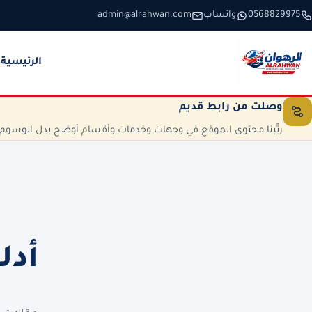
خطَّ إلى المحتوى
0568829975
واتساب
admin@alrahwan.com
الرئيسية
وصلت من رابط قديم
رتّبنا محتوى الموقع في وجهات وخدمات وأقسام أوضح بدل الوسوم الم
أدل