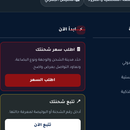
متعة الشخصية والطرود
🛃
التخليص الجمركي
ابدأ الآن
⚡
🧾 اطلب سعر شحنتك
حدّد مدينة الشحن والوجهة ونوع البضاعة،
ولي
ونعاود التواصل بعرض واضح.
ستية
اطلب السعر
ذكية
📍 تتبع شحنتك
أدخل رقم الشحنة أو البوليصة لمعرفة حالتها.
تتبع الآن