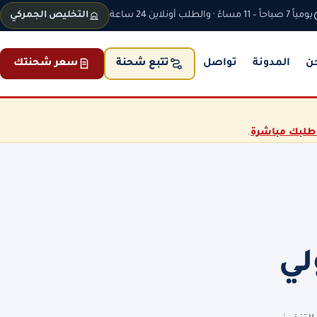
يومياً 7 صباحاً – 11 مساءً · والطلب أونلاين 24 ساعة
التخليص الجمركي
ن
المدونة
تواصل
سعر شحنتك
تتبع شحنة
طلبك مباشرة
.
لي