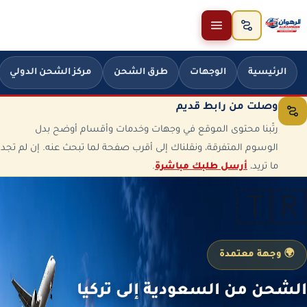
خطَّ إلى المحتوى
الرئيسية
الوجهات
طرق الشحن
مركز الشحن الدولي
وصلت من رابط قديم
رتّبنا محتوى الموقع في وجهات وخدمات وأقسام أوضح بدل
الوسوم المتفرقة، ونقلناك إلى أقرب صفحة لما تبحث عنه. إن لم تجد
ما تريد،
أرسل طلبك مباشرة
.
🇹🇷
🌍 وجهة معتمدة
الشحن من السعودية إلى تركيا