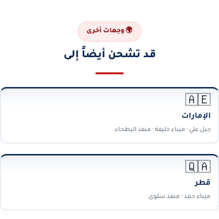
🌍 وجهات أخرى
قد تشحن أيضاً إلى
🇦🇪
الإمارات
جبل علي · ميناء خليفة · منفذ البطحاء
🇶🇦
قطر
ميناء حمد · منفذ سلوى