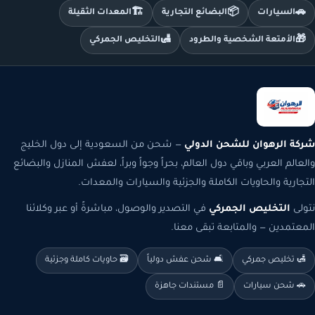
🏗️
📦
🚗
السيارات
البضائع التجارية
المعدات الثقيلة
🛃
🎁
الأمتعة الشخصية والطرود
التخليص الجمركي
شركة الرهوان للشحن الدولي
— شحن من السعودية إلى دول الخليج
والعالم العربي وباقي دول العالم، بحراً وجواً وبراً، لعفش المنازل والبضائع
التجارية والحاويات الكاملة والجزئية والسيارات والمعدات.
نتولى
التخليص الجمركي
في التصدير والوصول، مباشرةً أو عبر وكلائنا
المعتمدين — والمتابعة تبقى معنا.
🛃 تخليص جمركي
🛋️ شحن عفش دولياً
🗃️ حاويات كاملة وجزئية
🚗 شحن سيارات
📄 مستندات جاهزة