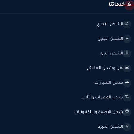
خدماتنا
🚢
الشحن البحري
🚢
الشحن الجوي
✈️
الشحن البري
🛣️
نقل وشحن العفش
🛋️
شحن السيارات
🚗
شحن المعدات والآلات
🏗️
شحن الأجهزة والإلكترونيات
📺
الشحن المبرد
❄️