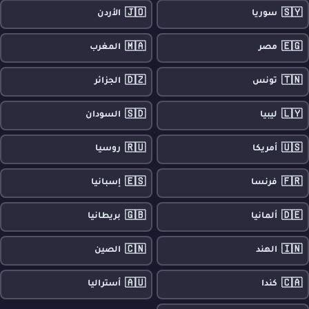
🇯🇴
🇸🇾
سوريا
الأردن
🇲🇦
🇪🇬
مصر
المغرب
🇩🇿
🇹🇳
تونس
الجزائر
🇸🇩
🇱🇾
ليبيا
السودان
🇷🇺
🇺🇸
أمريكا
روسيا
🇪🇸
🇫🇷
فرنسا
إسبانيا
🇬🇧
🇩🇪
ألمانيا
بريطانيا
🇨🇳
🇮🇳
الهند
الصين
🇦🇺
🇨🇦
كندا
أستراليا