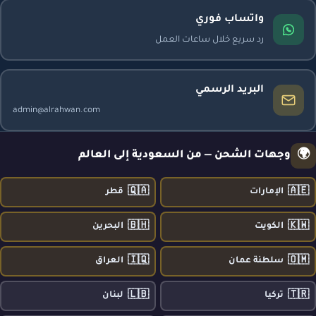
واتساب فوري
رد سريع خلال ساعات العمل
البريد الرسمي
admin@alrahwan.com
🌍
وجهات الشحن — من السعودية إلى العالم
🇶🇦
🇦🇪
الإمارات
قطر
🇧🇭
🇰🇼
الكويت
البحرين
🇮🇶
🇴🇲
سلطنة عمان
العراق
🇱🇧
🇹🇷
تركيا
لبنان