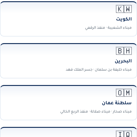
🇰🇼
الكويت
ميناء الشعيبة · منفذ الرقعي
🇧🇭
البحرين
ميناء خليفة بن سلمان · جسر الملك فهد
🇴🇲
سلطنة عمان
ميناء صحار · ميناء صلالة · منفذ الربع الخالي
🇮🇶