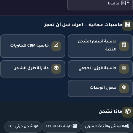
🇲🇾
ماليزيا
🧮
حاسبات مجانية — اعرف قبل أن تحجز
حاسبة أسعار الشحن
📐
🧮
حاسبة CBM للحاويات
الذكية
🌍
⚖️
حاسبة الوزن الحجمي
مقارنة طرق الشحن
🔄
محوّل الوحدات
📦
ماذا نشحن
🧩
🗃️
🛋️
العفش والأثاث المنزلي
حاوية كاملة FCL
شحن جزئي LCL