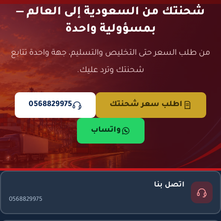
شحنتك من السعودية إلى العالم —
بمسؤولية واحدة
من طلب السعر حتى التخليص والتسليم، جهة واحدة تتابع
شحنتك وترد عليك.
اطلب سعر شحنتك
0568829975
واتساب
اتصل بنا
0568829975