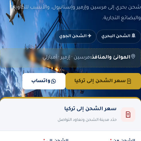
شحن بحري إلى مرسين وإزمير وإستانبول، والأنسب للحاويات
والبضائع التجارية.
🚢 الشحن البحري
✈️ الشحن الجوي
الموانئ والمنافذ:
مرسين · إزمير · أمبارلي
سعر الشحن إلى تركيا
واتساب
سعر الشحن إلى تركيا
حدّد مدينة الشحن ونعاود التواصل