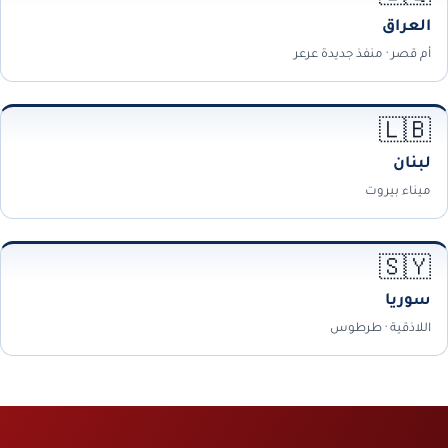
العراق
أم قصر · منفذ جديدة عرعر
🇱🇧
لبنان
ميناء بيروت
🇸🇾
سوريا
اللاذقية · طرطوس