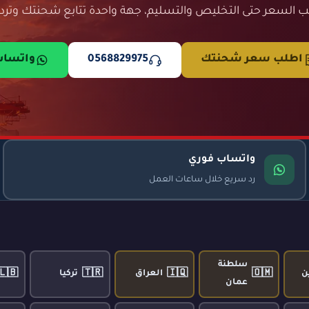
 السعر حتى التخليص والتسليم، جهة واحدة تتابع شحنتك وترد 
اطلب سعر شحنتك
0568829975
واتسا
واتساب فوري
رد سريع خلال ساعات العمل
سلطنة
🇱🇧
🇹🇷
🇮🇶
🇴🇲
ن
العراق
تركيا
عمان