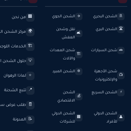
الشحن البحري
الشحن الجوي
✈️
🚢
من نحن
🏢
الشحن البري
نقل وشحن
🛣️
مركز الشحن الد
🌍
🛋️
العفش
الخدمات اللوج
🏗️
شحن السيارات
شحن المعدات
🚗
🏗️
والآلات
حلول الشحن ال
💡
شحن الأجهزة
الشحن المبرد
❄️
لماذا الرهوان
⭐
📺
والإلكترونيات
تتبع الشحنة
📍
الشحن السريع
الشحن
⚡
💰
الاقتصادي
طلب عرض سع
🧾
الشحن الدولي
الشحن الدولي
🏢
👤
المدونة
📝
للأفراد
للشركات