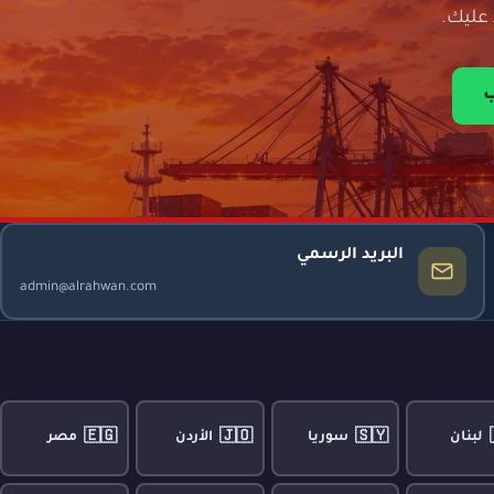
عليك.
ب
البريد الرسمي
admin@alrahwan.com
🇪🇬
🇯🇴
🇸🇾
لبنان
سوريا
الأردن
مصر