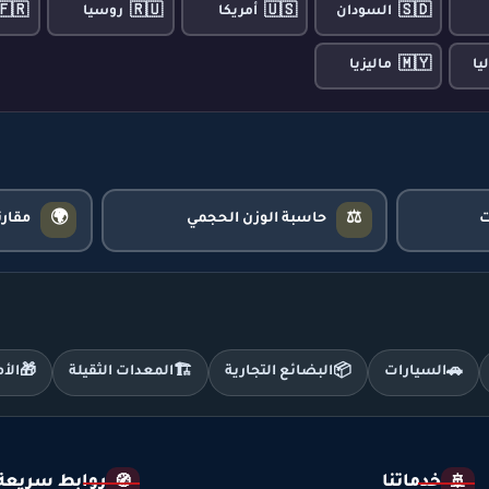
🇫🇷
🇷🇺
🇺🇸
🇸🇩
السودان
أمريكا
روسيا
🇲🇾
يا
ماليزيا
🌍
⚖️
حاسبة الوزن الحجمي
مقار
🚗
السيارات
📦
البضائع التجارية
🏗️
المعدات الثقيلة
🎁
الأ
خدماتنا
روابط سريعة
🧭
🚢