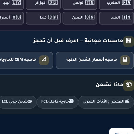
🇱🇾
🇩🇿
🇹🇳
🇲🇦
المغرب
تونس
الجزائر
ليبيا
🇦🇺
🇨🇦
🇨🇳
🇮🇳
الهند
الصين
كندا
أسترال
حاسبات مجانية — اعرف قبل أن تحجز
🧮
📐
🧮
حاسبة أسعار الشحن الذكية
حاسبة CBM للحاويات
ماذا نشحن
📦
🛋️
العفش والأثاث المنزلي
🗃️
حاوية كاملة FCL
🧩
شحن جزئي LCL