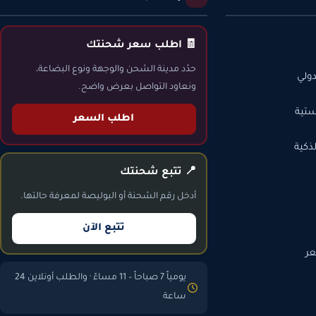
🧾 اطلب سعر شحنتك
حدّد مدينة الشحن والوجهة ونوع البضاعة،
ولي
ونعاود التواصل بعرض واضح.
ستية
اطلب السعر
ذكية
📍 تتبع شحنتك
أدخل رقم الشحنة أو البوليصة لمعرفة حالتها.
تتبع الآن
ر
يومياً 7 صباحاً – 11 مساءً · والطلب أونلاين 24
ساعة