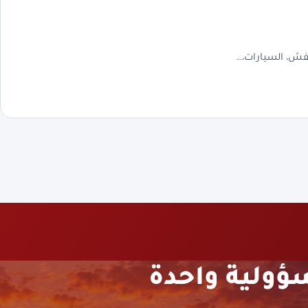
فش، السيارات،…
ؤولية واحدة