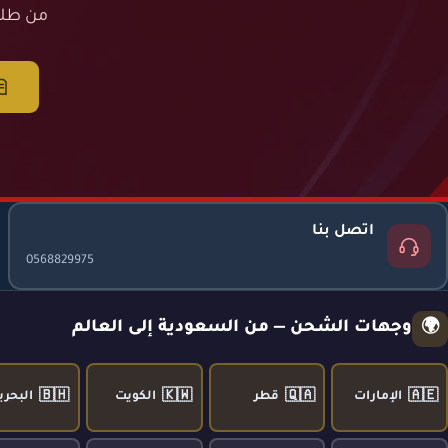
من طلب
اتصل بنا
0568829975
وجهات الشحن — من السعودية إلى العالم
🌍
🇧🇭
🇰🇼
🇶🇦
🇦🇪
الإمارات
قطر
الكويت
البحري